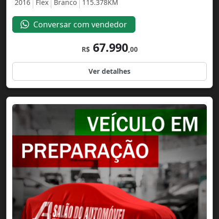
2016
Flex
Branco
115.378KM
Conversar com vendedor
67.990
R$
,00
Ver detalhes