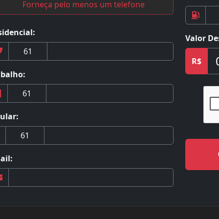
Forneça pelo menos um telefone
idencial:
Valor De
R$
abalho:
ular:
ail: