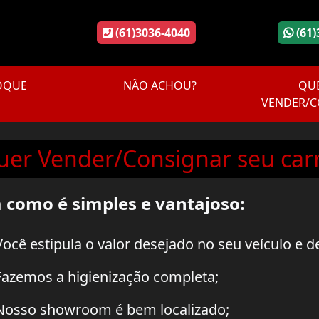
(61)3036-4040
(61)
OQUE
NÃO ACHOU?
QU
VENDER/C
uer Vender/Consignar seu car
a como é simples e vantajoso:
ocê estipula o valor desejado no seu veículo e d
azemos a higienização completa;
osso showroom é bem localizado;