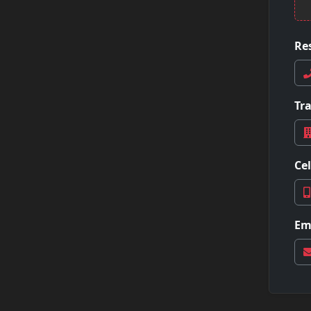
Res
Tr
Cel
Em