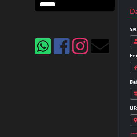
D
Se
En
Bai
UF