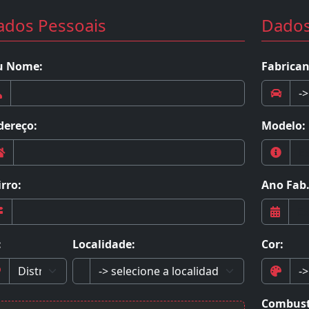
ados Pessoais
Dados
u Nome:
Fabrican
dereço:
Modelo:
rro:
Ano Fab.
:
Localidade:
Cor:
Combust