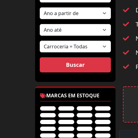
D
T
N
N
P
MARCAS EM ESTOQUE