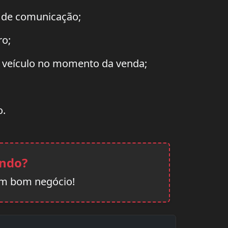
 de comunicação;
ro;
u veículo no momento da venda;
o.
ando?
um bom negócio!