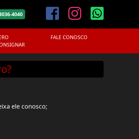
3036-4040
ERO
FALE CONOSCO
ONSIGNAR
ro?
eixa ele conosco;