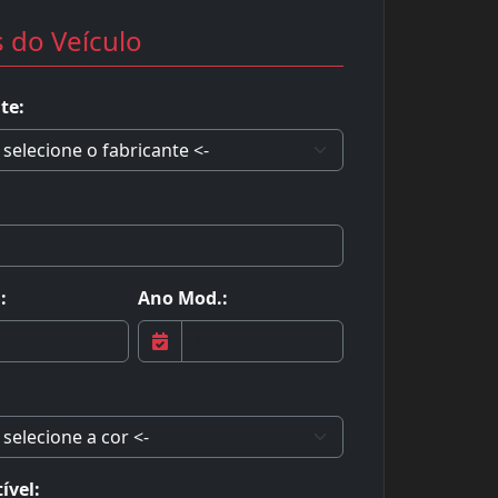
 do Veículo
te:
:
Ano Mod.:
ível: