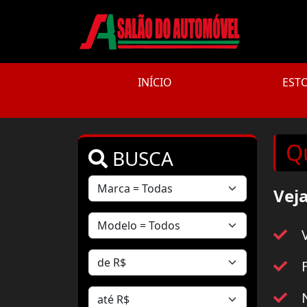
INÍCIO
EST
Q
BUSCA
Vej
V
F
N