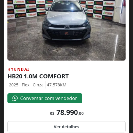
HYUNDAI
HB20 1.0M COMFORT
2025
Flex
Cinza
47.578KM
Conversar com vendedor
78.990
R$
,00
Ver detalhes