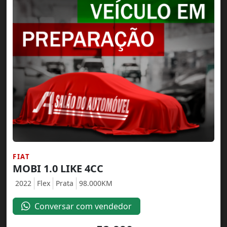
FIAT
MOBI 1.0 LIKE 4CC
2022
Flex
Prata
98.000KM
Conversar com vendedor